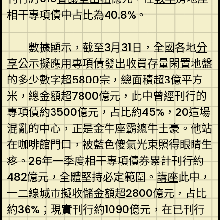
相干專項債中占比為40.8%。
數據顯示，截至3月31日，全國各地
分
享
公示擬應用專項債發出收買存量閑置地盤
的多少數字超5800宗，總面積超3億平方
米，總金額超7800億元，此中曾經刊行的
專項債約3500億元，占比約45%，20這場
混亂的中心，正是金牛座霸總牛土豪。他站
在咖啡館門口，被藍色傻氣光束照得眼睛生
疼。26年一季度相干專項債券累計刊行約
482億元，全體堅持必定範圍。
講座
此中，
一二線城市擬收儲金額超2800億元，占比
約36%；現實刊行約1090億元，在已刊行