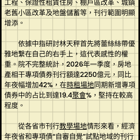
工程、保證性租賃住房、棚戶區改革、城鎮
老舊小區改革及地盤儲蓄等，刊行範圍明顯
增添。
依據中指研討林天秤首先將蕾絲絲帶優
雅地繫在自己的右手上，這代表感性的權
重。院不完整統計，2026年一季度，房地
產相干專項債券刊行額達2250億元，同比
年夜幅增加42%，在
時租場地
同期新增專項
債券中的占比到達19.4
聚會
%，堅持在較高
程度。
從各省市刊行
教學場地
情形來看，經濟
年夜省和專項債“自審自覺”試點地域的刊行