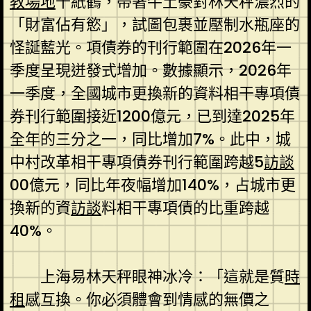
教場地
千紙鶴，帶著牛土豪對林天秤濃烈的
「財富佔有慾」，試圖包裹並壓制水瓶座的
怪誕藍光。項債券的刊行範圍在2026年一
季度呈現迸發式增加。數據顯示，2026年
一季度，全國城市更換新的資料相干專項債
券刊行範圍接近1200億元，已到達2025年
全年的三分之一，同比增加7%。此中，城
中村改革相干專項債券刊行範圍跨越5
訪談
00億元，同比年夜幅增加140%，占城市更
換新的資
訪談
料相干專項債的比重跨越
40%。
上海易林天秤眼神冰冷：「這就是質
時
租
感互換。你必須體會到情感的無價之