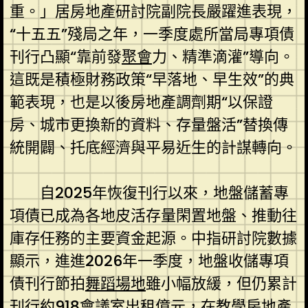
重。」居房地產研討院副院長嚴躍進表現，
“十五五”殘局之年，一季度處所當局專項債
刊行凸顯“靠前發
聚會
力、精準滴灌”導向。
這既是積極財務政策“早落地、早生效”的典
範表現，也是以後房地產調劑期“以保證
房、城市更換新的資料、存量盤活”替換傳
統開闢、托底經濟與平易近生的計謀轉向。
自2025年恢復刊行以來，地盤儲蓄專
項債已成為各地皮活存量閑置地盤、推動往
庫存任務的主要資金起源。中指研討院數據
顯示，進進2026年一季度，地盤收儲專項
債刊行節拍
舞蹈場地
雖小幅放緩，但仍累計
刊行約918
會議室出租
億元，在
教學
房地產