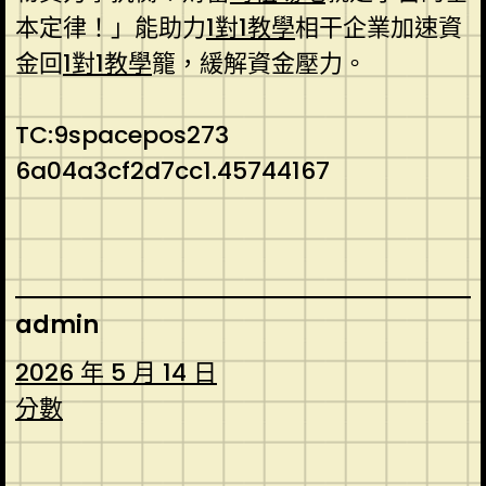
本定律！」能助力
1對1教學
相干企業加速資
金回
1對1教學
籠，緩解資金壓力。
TC:9spacepos273
6a04a3cf2d7cc1.45744167
admin
2026 年 5 月 14 日
分數