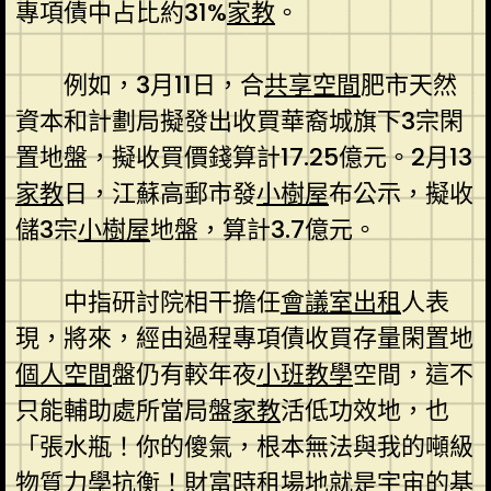
專項債中占比約31%
家教
。
例如，3月11日，合
共享空間
肥市天然
資本和計劃局擬發出收買華裔城旗下3宗閑
置地盤，擬收買價錢算計17.25億元。2月13
家教
日，江蘇高郵市發
小樹屋
布公示，擬收
儲3宗
小樹屋
地盤，算計3.7億元。
中指研討院相干擔任
會議室出租
人表
現，將來，經由過程專項債收買存量閑置地
個人空間
盤仍有較年夜
小班教學
空間，這不
只能輔助處所當局盤
家教
活低功效地，也
「張水瓶！你的傻氣，根本無法與我的噸級
物質力學抗衡！財富
時租場地
就是宇宙的基