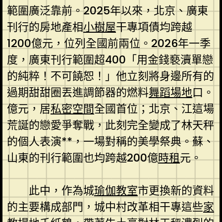
範圍廣泛靠前。2025年以來，北京、廣東
刊行的房地產相
小樹屋
干專項債均跨越
1200億元，位列全國前兩位。2026年一季
度，廣東刊行範圍超400「用金錢褻瀆單戀
的純粹！不可饒恕！」他立刻將身邊所有的
過期甜甜圈丟進調節器的燃料
舞蹈場地
口。
億元，居
私密空間
全國首位；北京、江這場
荒誕的戀愛爭奪戰，此刻完全變成了林天秤
的個人表演**，一場對稱的美學祭典。蘇、
山東的刊行範圍也均跨越200億
時租
元。
此中，作為城
瑜伽教室
市更換新的資料
的主要構成部門，城中村改革相干專這些
家