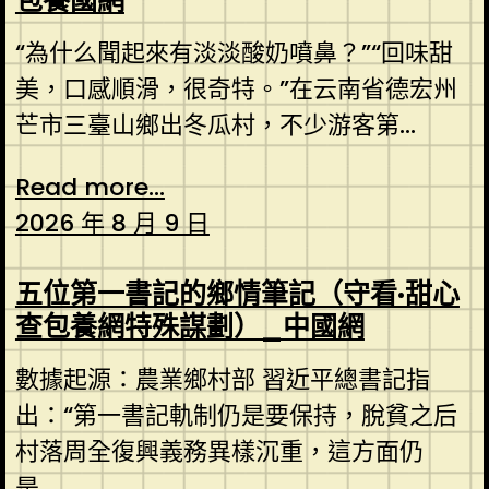
包養國網
“為什么聞起來有淡淡酸奶噴鼻？”“回味甜
美，口感順滑，很奇特。”在云南省德宏州
芒市三臺山鄉出冬瓜村，不少游客第...
Read more...
2026 年 8 月 9 日
五位第一書記的鄉情筆記（守看·甜心
查包養網特殊謀劃）_中國網
數據起源：農業鄉村部 習近平總書記指
出：“第一書記軌制仍是要保持，脫貧之后
村落周全復興義務異樣沉重，這方面仍
是...