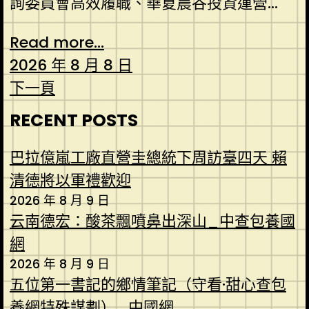
詢委員會高效履職、華夏農谷投資運營...
Read more...
2026 年 8 月 8 日
下一頁
RECENT POSTS
巴拉億嵐工廠直營圭總統下周訪臺四天 賴
清德將以軍禮歡迎
2026 年 8 月 9 日
云南德宏：酸茶飄噴鼻出深山_中查包養國
網
2026 年 8 月 9 日
五位第一書記的鄉情筆記（守看·甜心查包
養網特殊謀劃）_中國網