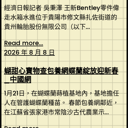
經濟日報記者 吳秉澤 王新Bentley零件偉
走水箱水進位于貴陽市修文縣扎佐街道的
貴州輪胎股份無限公司（以下...
Read more...
2026 年 8 月 8 日
蝴甜心寶物查包養網蝶蘭綻放迎新春
_中國網
1月21日，在蝴蝶蘭蒔植基地內，基地擔任
人在管護蝴蝶蘭種苗。 春節包養網鄰近，
在江蘇省張家港市常陰沙古代農業示...