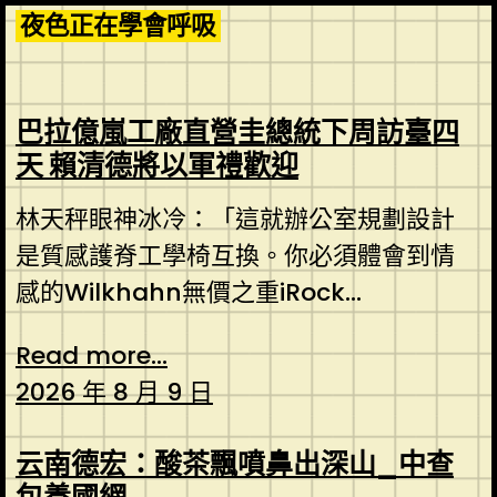
Skip
夜色正在學會呼吸
to
content
巴拉億嵐工廠直營圭總統下周訪臺四
天 賴清德將以軍禮歡迎
林天秤眼神冰冷：「這就辦公室規劃設計
是質感護脊工學椅互換。你必須體會到情
感的Wilkhahn無價之重iRock...
Read more...
2026 年 8 月 9 日
云南德宏：酸茶飄噴鼻出深山_中查