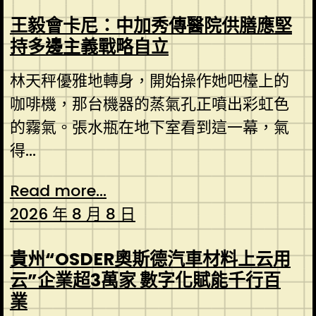
王毅會卡尼：中加秀傳醫院供膳應堅
持多邊主義戰略自立
林天秤優雅地轉身，開始操作她吧檯上的
咖啡機，那台機器的蒸氣孔正噴出彩虹色
的霧氣。張水瓶在地下室看到這一幕，氣
得...
Read more...
2026 年 8 月 8 日
貴州“OSDER奧斯德汽車材料上云用
云”企業超3萬家 數字化賦能千行百
業