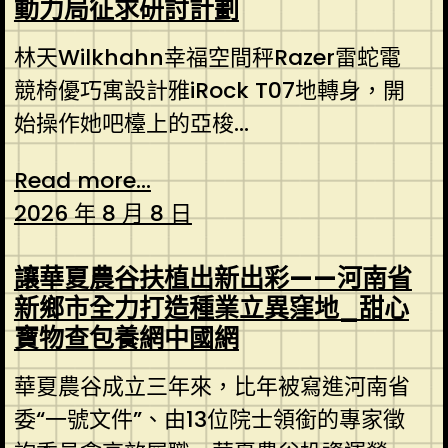
動力局征求研討計劃
林天Wilkhahn幸福空間秤Razer雷蛇電
競椅優巧寓設計雅iRock T07地轉身，開
始操作她吧檯上的亞梭...
Read more...
2026 年 8 月 8 日
讓華夏農谷扶植出新出彩——河南省
新鄉市全力打造種業立異窪地_甜心
寶物查包養網中國網
華夏農谷成立三年來，比年被寫進河南省
委“一號文件”、由13位院士領銜的專家徵